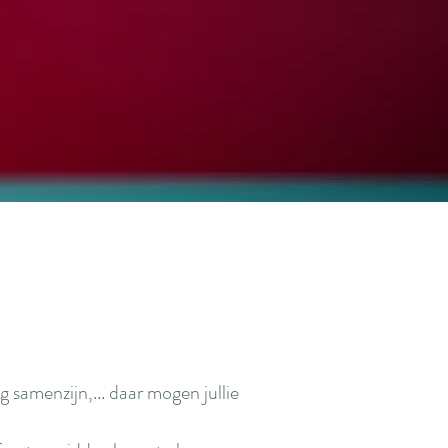
 samenzijn,... daar mogen jullie