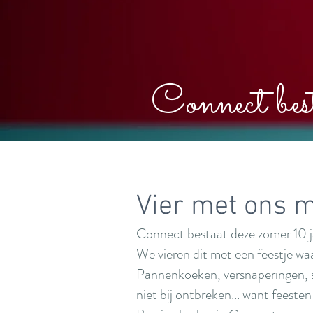
Connect bes
Vier met ons 
Connect bestaat deze zomer 10 j
We vieren dit met een feestje waa
Pannenkoeken, versnaperingen, spe
niet bij ontbreken... want feesten 