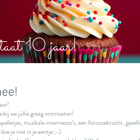
taat 10 jaar!
mee!
aar!
rbij we jullie graag ontmoeten!
lletjes, muzikale intermezzo's, een fotozoektocht, gezellig
doe je niet in je eentje ;-)