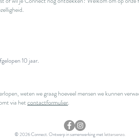
est of wil je Connect nog ontdekken? Welkom om op onze
zelligheid.
!
gelopen 10 jaar.
 verlopen, weten we graag hoeveel mensen we kunnen verw
omt via het
contactformulier
.
© 2026 Connect. Ontwerp in samenwerking met
lettersenzo
.