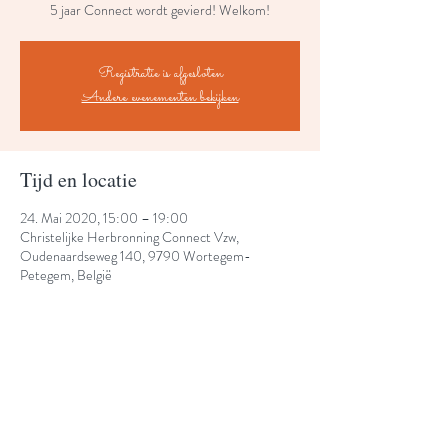
5 jaar Connect wordt gevierd! Welkom!
Registratie is afgesloten
Andere evenementen bekijken
Tijd en locatie
24. Mai 2020, 15:00 – 19:00
Christelijke Herbronning Connect Vzw,
Oudenaardseweg 140, 9790 Wortegem-
Petegem, België
Share This Event