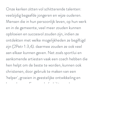
Onze kerken zitten vol schitterende talenten: 
veelzijdig begaafde jongeren en wijze ouderen. 
Mensen die in hun persoonlijk leven, op hun werk 
en in de gemeente, veel meer zouden kunnen 
opbloeien en succesvol zouden zijn, indien ze 
ontdekten met welke mogelijkheden ze begiftigd 
zijn (2Petr 1:3,4). daarmee zouden ze ook veel 
aan elkaar kunnen geven. Net zoals sportlui en 
aankomende artiesten vaak een coach hebben die 
hen helpt om de beste te worden, kunnen ook 
christenen, door gebruik te maken van een 
'helper', groeien in geestelijke ontwikkeling en 
levenskeuzes. Een coach die kijkt waar hun 
krachten liggen en hen stimuleert om het beste 
uit zichzelf te halen.
Lesgevers: Gerrit Houtman en Rosario Anastasi
prijs: 150 euro per persoon