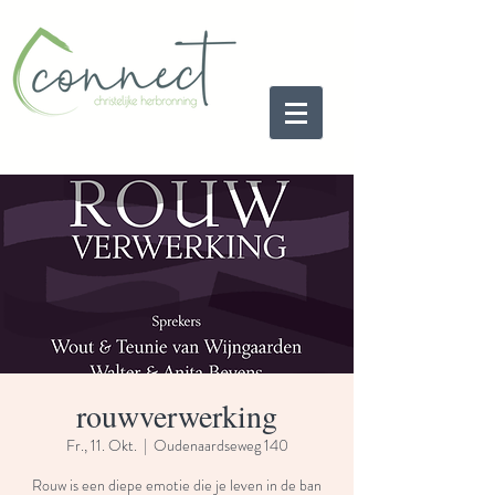
rouwverwerking
Fr., 11. Okt.
  |  
Oudenaardseweg 140
Rouw is een diepe emotie die je leven in de ban