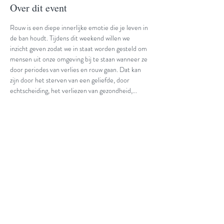
Over dit event
Rouw is een diepe innerlijke emotie die je leven in 
de ban houdt. Tijdens dit weekend willen we 
inzicht geven zodat we in staat worden gesteld om 
mensen uit onze omgeving bij te staan wanneer ze 
door periodes van verlies en rouw gaan. Dat kan 
zijn door het sterven van een geliefde, door 
echtscheiding, het verliezen van gezondheid,...
Prijs: € 150
Begeleiders: Wout & Teunie van Wijngaarden  l  
Walter & Anita Beyens
Share This Event