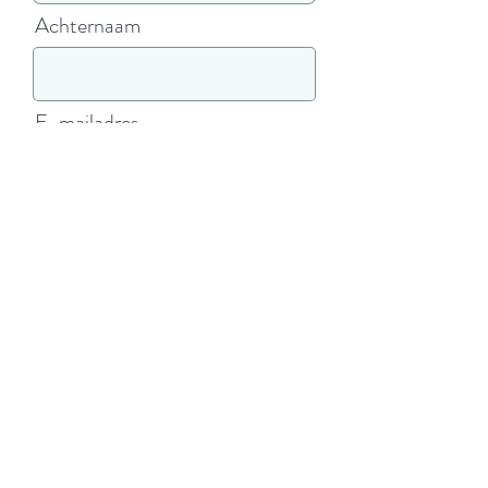
Achternaam
E-mailadres
Telefoon
Gezinssamenstelling
Netto jaarinkomen