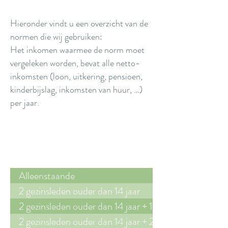
Hieronder vindt u een overzicht van de
normen die wij gebruiken:
Het inkomen waarmee de norm moet
vergeleken worden, bevat alle netto-
inkomsten (loon, uitkering, pensioen,
kinderbijslag, inkomsten van huur, …)
per jaar.
Huishouden bestaat uit:
Norm*
Alleenstaande
2 gezinsleden ouder dan 14 jaar
2 gezinsleden ouder dan 14 jaar + 1 kind (-14j.)
2 gezinsleden ouder dan 14 jaar + 2 kinderen (-14j.)