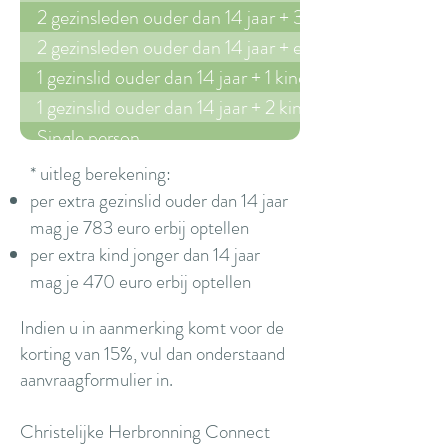
2 gezinsleden ouder dan 14 jaar + 3 kinderen (-14j.)
2 gezinsleden ouder dan 14 jaar + extra persoon (+14j.
1 gezinslid ouder dan 14 jaar + 1 kind (-14j.)
1 gezinslid ouder dan 14 jaar + 2 kinderen (-14j.)
Single person
2 family members older than 14
* uitleg berekening:
2 family members older than 14 years + 1 child (-14y.)
per extra gezinslid ouder dan 14 jaar
2 family members older than 14 years + 2 children (-1
mag je 783 euro erbij optellen
per extra kind jonger dan 14 jaar
mag je 470 euro erbij optellen
Indien u in aanmerking komt voor de
korting van 15%, vul dan onderstaand
aanvraagformulier in.
Christelijke Herbronning Connect