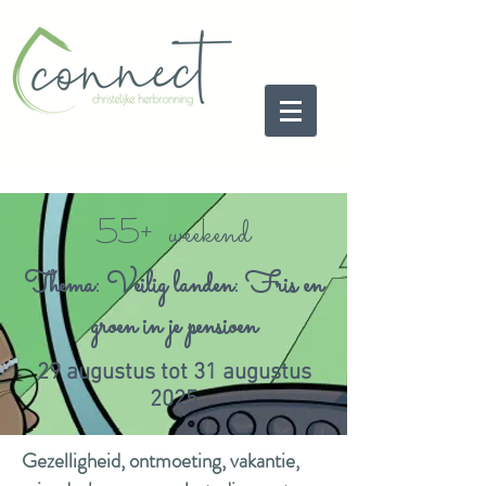
55+ weekend
Thema: Veilig landen: Fris en
groen in je pensioen
29 augustus tot 31 augustus
2025
Gezelligheid, ontmoeting, vakantie,