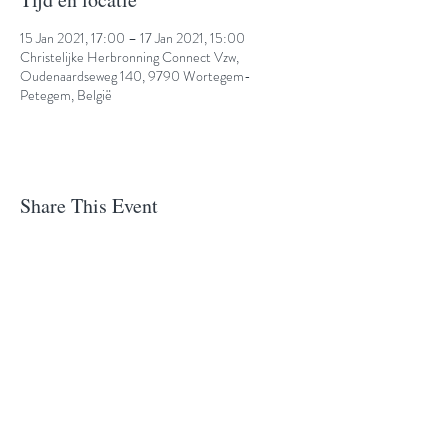
15 Jan 2021, 17:00 – 17 Jan 2021, 15:00
Christelijke Herbronning Connect Vzw,
Oudenaardseweg 140, 9790 Wortegem-
Petegem, België
Share This Event
© 2026 Connect. Developed in collaboration
with
lettersenzo
.
privacy statement and cookies