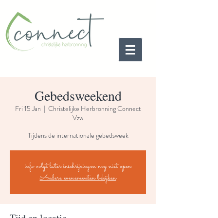
Gebedsweekend
Fri 15 Jan
  |  
Christelijke Herbronning Connect
Vzw
Tijdens de internationale gebedsweek
info volgt later inschrijvingen nog niet open
Andere evenementen bekijken
Tijd en locatie