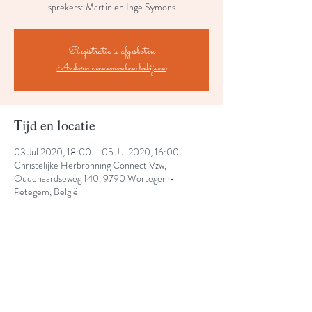
sprekers: Martin en Inge Symons
Registratie is afgesloten
Andere evenementen bekijken
Tijd en locatie
03 Jul 2020, 18:00 – 05 Jul 2020, 16:00
Christelijke Herbronning Connect Vzw,
Oudenaardseweg 140, 9790 Wortegem-
Petegem, België
Share This Event