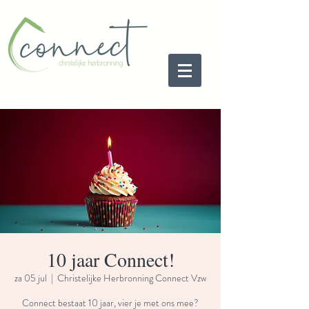
10 jaar Connect!
za 05 jul
  |  
Christelijke Herbronning Connect Vzw
Connect bestaat 10 jaar, vier je met ons mee?