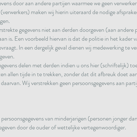
evens door aan andere partijen waarmee we geen verwerk
 (verwerkers) maken wij hierin uiteraard de nodige afsprak
gen.
erstrekte gegevens niet aan derden doorgeven (aan andere pa
aan is. Een voorbeeld hiervan is dat de politie in het kader
vraagt. In een dergelijk geval dienen wij medewerking te ve
 geven.
gevens delen met derden indien u ons hier (schriftelijk) t
n allen tijde in te trekken, zonder dat dit afbreuk doet a
 daarvan. Wij verstrekken geen persoonsgegevens aan partij
n persoonsgegevens van minderjarigen (personen jonger dan 
gegeven door de ouder of wettelijke vertegenwoordiger.