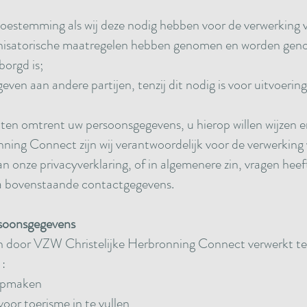
;
toestemming als wij deze nodig hebben voor de verwerking
nisatorische maatregelen hebben genomen en worden geno
orgd is;
en aan andere partijen, tenzij dit nodig is voor uitvoeri
hten omtrent uw persoonsgegevens, u hierop willen wijzen e
ning Connect zijn wij verantwoordelijk voor de verwerkin
 onze privacyverklaring, of in algemenere zin, vragen heef
ia bovenstaande contactgegevens.
rsoonsgegevens
 door VZW Christelijke Herbronning Connect verwerkt te
:
 opmaken
voor toerisme in te vullen