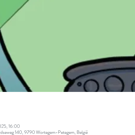
025, 16:00
seweg 140, 9790 Wortegem-Petegem, België