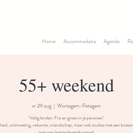
Home
Accommodatie
Agenda
Re
55+ weekend
vr 29 aug
  |  
Wortegem-Petegem
'Veilig landen: Fris en groen in je pensioen''
gheid, ontmoeting, vakantie, vriendschap, maar ook studies met een boeie
over ons laatste levenskwartaal.