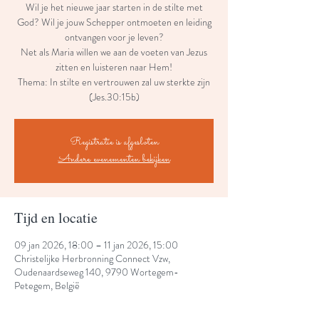
Wil je het nieuwe jaar starten in de stilte met
God? Wil je jouw Schepper ontmoeten en leiding
ontvangen voor je leven?
Net als Maria willen we aan de voeten van Jezus
zitten en luisteren naar Hem!
Thema: In stilte en vertrouwen zal uw sterkte zijn
(Jes.30:15b)
Registratie is afgesloten
Andere evenementen bekijken
Tijd en locatie
09 jan 2026, 18:00 – 11 jan 2026, 15:00
Christelijke Herbronning Connect Vzw,
Oudenaardseweg 140, 9790 Wortegem-
Petegem, België