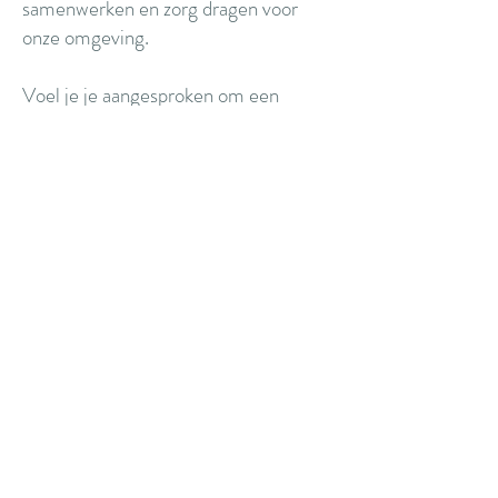
samenwerken en zorg dragen voor
onze omgeving.
Voel je je aangesproken om een
handje toe te steken in de tuin? Of wil
je op een andere manier meehelpen?
We zijn ook nog op zoek naar mensen
die af en toe willen helpen met
schoonmaken. Alle hulp, groot of
klein, maakt een verschil. Laat het ons
gerust weten – we verwelkomen je
graag!
Volgende data
Zaterdag 11 juli 2026
Zaterdag 8 augustus 2026
Zaterdag 12 september 2026