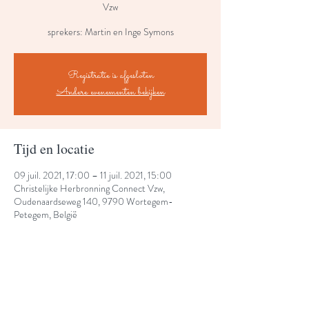
Vzw
sprekers: Martin en Inge Symons
Registratie is afgesloten
Andere evenementen bekijken
Tijd en locatie
09 juil. 2021, 17:00 – 11 juil. 2021, 15:00
Christelijke Herbronning Connect Vzw,
Oudenaardseweg 140, 9790 Wortegem-
Petegem, België
Share This Event