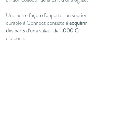
Une autre façon d’apporter un soutien
durable à Connect consiste à
acquérir
des parts
d’une valeur de
1.000 €
chacune.
Souhaitez-vous contribuer à ce projet
et aider à bâtir un lieu de paix et de
ressourcement spirituel ?
N'hésitez pas alors à nous contacter
via :
Courriel :
koen.verdonck07@gmail.com
Téléphone :
+32 491 55 50 86