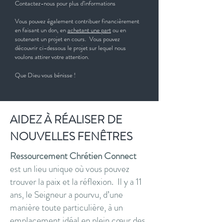
Contactez-nous pour plus d’informations
Vous pouvez également contribuer financièrement
en faisant un don, en
achetant une part
ou en
soutenant un projet en cours. Vous pouvez
découvrir ci-dessous le projet sur lequel nous
voulons attirer votre attention.
Que Dieu vous bénisse !
AIDEZ À RÉALISER DE
NOUVELLES FENÊTRES
Ressourcement Chrétien Connect
est un lieu unique où vous pouvez
trouver la paix et la réflexion. Il y a 11
ans, le Seigneur a pourvu, d’une
manière toute particulière, à un
emplacement idéal en plein cœur des