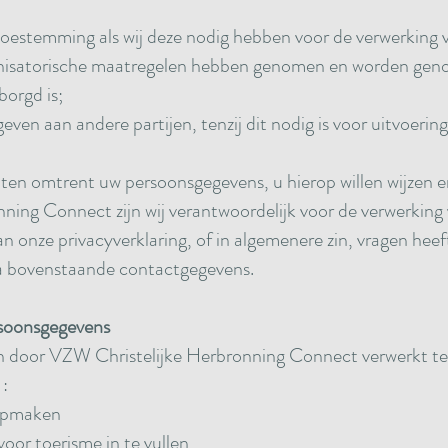
;
toestemming als wij deze nodig hebben voor de verwerking
nisatorische maatregelen hebben genomen en worden geno
orgd is;
en aan andere partijen, tenzij dit nodig is voor uitvoeri
hten omtrent uw persoonsgegevens, u hierop willen wijzen e
ning Connect zijn wij verantwoordelijk voor de verwerkin
 onze privacyverklaring, of in algemenere zin, vragen heef
ia bovenstaande contactgegevens.
rsoonsgegevens
 door VZW Christelijke Herbronning Connect verwerkt te
:
 opmaken
voor toerisme in te vullen