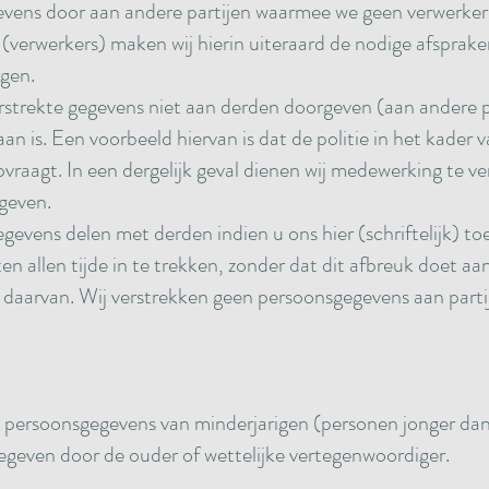
evens door aan andere partijen waarmee we geen verwerk
 (verwerkers) maken wij hierin uiteraard de nodige afsprak
gen.
erstrekte gegevens niet aan derden doorgeven (aan andere pa
aan is. Een voorbeeld hiervan is dat de politie in het kader
vraagt. In een dergelijk geval dienen wij medewerking te ve
 geven.
gevens delen met derden indien u ons hier (schriftelijk) t
n allen tijde in te trekken, zonder dat dit afbreuk doet a
 daarvan. Wij verstrekken geen persoonsgegevens aan partij
n persoonsgegevens van minderjarigen (personen jonger dan 
gegeven door de ouder of wettelijke vertegenwoordiger.