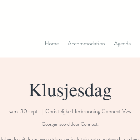
Home
Accommodation
Agenda
Klusjesdag
sam. 30 sept.
  |  
Christelijke Herbronning Connect Vzw
Georganiseerd door Connect.
e handen uit de mouwen steken. oa. in de tuin, extra poetswerk, allerhand