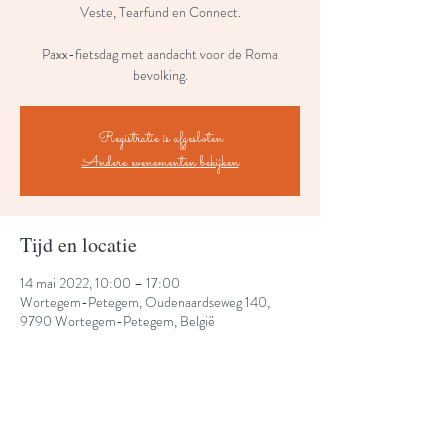
Veste, Tearfund en Connect.
Paxx-fietsdag met aandacht voor de Roma
bevolking.
Registratie is afgesloten
Andere evenementen bekijken
Tijd en locatie
14 mai 2022, 10:00 – 17:00
Wortegem-Petegem, Oudenaardseweg 140,
9790 Wortegem-Petegem, België
Share This Event