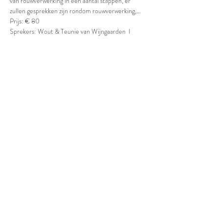
van rouwverwerking in een aantal stappen, er 
zullen gesprekken zijn rondom rouwverwerking,...
Prijs: € 80
Sprekers: Wout & Teunie van Wijngaarden  l  
Walter & Anita Beyens
Share This Event
© 2026 Connect. Projet en collaboration
avec
lettersenzo
.
déclaration de confidentialité et cookies