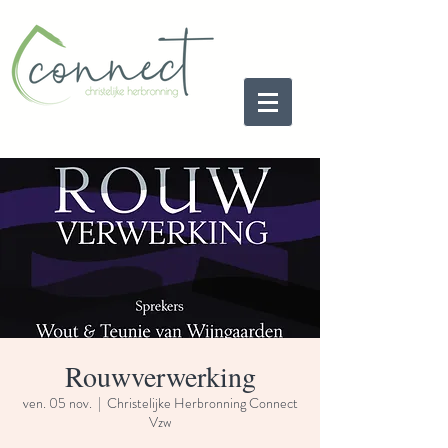
Rouwverwerking
ven. 05 nov.
  |  
Christelijke Herbronning Connect
Vzw