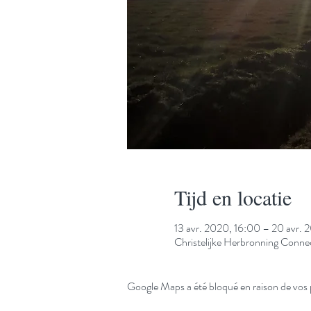
Tijd en locatie
13 avr. 2020, 16:00 – 20 avr. 
Christelijke Herbronning Conn
Google Maps a été bloqué en raison de vos 