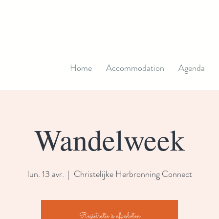
Home
Accommodation
Agenda
Wandelweek
lun. 13 avr.
  |  
Christelijke Herbronning Connect
Registratie is afgesloten