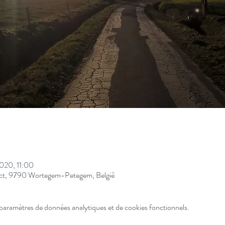
2020, 11:00
ect, 9790 Wortegem-Petegem, België
paramètres de données analytiques et de cookies fonctionnels.